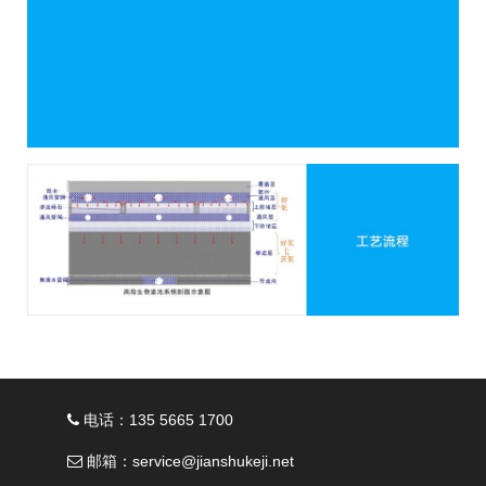
电话：135 5665 1700
邮箱：service@jianshukeji.net