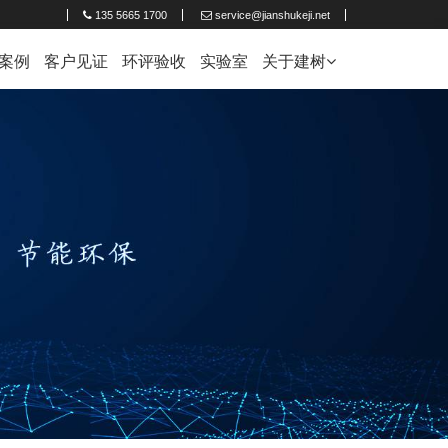
135 5665 1700
service@jianshukeji.net
案例
客户见证
环评验收
实验室
关于建树
企业简介
联系建树
人才招聘
新闻中心